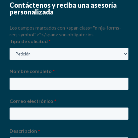
Contáctenos y reciba una asesoría
personalizada
Los campos marcados con <span class="ninja-forms-
req-symbol">*</span> son obligatorios
Tipo de solicitud
*
Nombre completo
*
Correo electrónico
*
Descripción
*