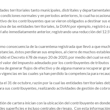
idades territoriales tanto municipales, distritales y departamental
condiciones normales y en períodos anteriores, lo cual ha ocasiona
itivo de los contribuyentes que se vieron obligados a destinar sus
iva de las entidades territoriales, la DIAN por ejemplo, registró 
del año inmediatamente anterior, registrando una reducción del 12
mo consecuencia de la cuarentena registrada que llevó a que much
ancias, éstos perdieran sus empleos, al cierre de muchos estableci
xpidió el Decreto 678 de mayo 20 de 2020, por medio del cual se e
l valor del impuesto adeudado por los contribuyentes de tributos t
rma de generar flujos de efectivo y de alguna manera recuperar gr
 vigencias en las cuales ya han perdido la competencia para recaud
ta el 31 de octubre, razón por la cual las entidades territoriales 
s para sus contribuyentes, realizando actividades de gestión de cob
tión de cartera inician con la ubicación del contribuyente en don
ndes superficies e incluso centrales de riesgo. Con esta informació